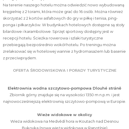
Na terenie naszego hotelu można odwiedzić nowo wybudowaną
kręgielnię z 2 torami, która może grać do 16 osób. Można również
skorzystać z 2 kortów asfaltowych do gry w piłkę i tenisa, ping-
ponga i piłkarzyków. W budynkach hotelowych dostępne są stoły
bilardowe i karambolowe. Sprzęt sportowy dostępny jest w
recepcji hotelu. Ścieżka rowerowa i szlaki turystyczne
przebiegają bezpośrednio wokół hotelu. Po treningu można
zrelaksować się w hotelowej wannie z hydromasażem lub basenie
z przeciwprądem.
OFERTA ŚRODOWISKOWA I PORADY TURYSTYCZNE
Elektrownia wodna szczytowo-pompowa Dlouhé stráně
Zbiornik górny znajduje się na wysokości 1350 m n.p.m. i jest
najnowocześniejszą elektrownią szczytowo-pompową w Europie.
Wieże widokowe w okolicy
Wieża widokowa na Medvědí hora w Koutach nad Desnou
Bukovka (nowa wieża widokowa w Rapotínie)