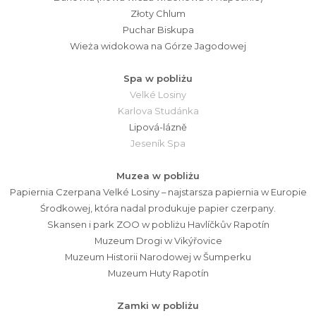
Złoty Chlum
Puchar Biskupa
Wieża widokowa na Górze Jagodowej
Spa w pobliżu
Velké Losiny
Karlova Studánka
Lipová-lázně
Jeseník Spa
Muzea w pobliżu
Papiernia Czerpana Velké Losiny – najstarsza papiernia w Europie
Środkowej, która nadal produkuje papier czerpany.
Skansen i park ZOO w pobliżu Havlíčkův Rapotín
Muzeum Drogi w Vikýřovice
Muzeum Historii Narodowej w Šumperku
Muzeum Huty Rapotín
Zamki w pobliżu