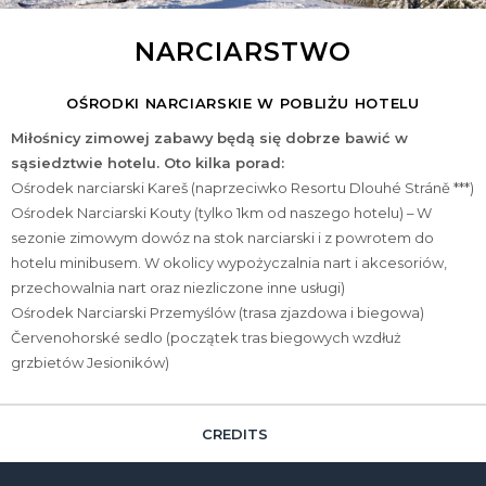
NARCIARSTWO
OŚRODKI NARCIARSKIE W POBLIŻU HOTELU
Miłośnicy zimowej zabawy będą się dobrze bawić w
sąsiedztwie hotelu. Oto kilka porad:
Ośrodek narciarski Kareš (naprzeciwko Resortu Dlouhé Stráně ***)
Ośrodek Narciarski Kouty (tylko 1km od naszego hotelu) – W
sezonie zimowym dowóz na stok narciarski i z powrotem do
hotelu minibusem. W okolicy wypożyczalnia nart i akcesoriów,
przechowalnia nart oraz niezliczone inne usługi)
Ośrodek Narciarski Przemyślów (trasa zjazdowa i biegowa)
Červenohorské sedlo (początek tras biegowych wzdłuż
grzbietów Jesioników)
CREDITS