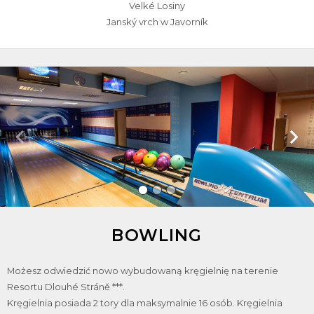
Velké Losiny
Janský vrch w Javorník
English
Čeština
POLSKI
BOWLING
Możesz odwiedzić nowo wybudowaną kręgielnię na terenie
Resortu Dlouhé Stráně ***.
Kręgielnia posiada 2 tory dla maksymalnie 16 osób. Kręgielnia