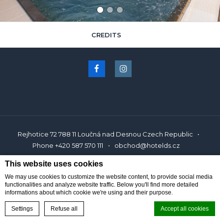
CREDITS
Rejhotice 72 788 11 Loučná nad Desnou Czech Republic
Phone
+420 587 570 111
obchod@hotelds.cz
This website uses cookies
Wellness Resort Dlouhé Stráně Jeseníky
Zarezerwuj hotel w Loučná nad
We may use cookies to customize the website content, to provide social media
Desnou
functionalities and analyze website traffic. Below you'll find more detailed
informations about which cookie we're using and their purpose.
BOOK ONLINE
Reservations
Settings
Refuse all
Accept all cookies