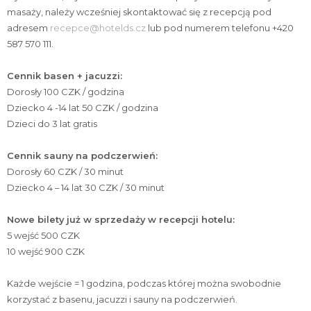
masaży, należy wcześniej skontaktować się z recepcją pod
adresem
recepce@hotelds.cz
lub pod numerem telefonu +420
587 570 111.
Cennik basen + jacuzzi:
Dorosły 100 CZK / godzina
Dziecko 4 -14 lat 50 CZK / godzina
Dzieci do 3 lat gratis
Cennik sauny na podczerwień:
Dorosły 60 CZK / 30 minut
Dziecko 4 – 14 lat 30 CZK / 30 minut
Nowe bilety już w sprzedaży w recepcji hotelu:
5 wejść 500 CZK
10 wejść 900 CZK
Każde wejście = 1 godzina, podczas której można swobodnie
English
korzystać z basenu, jacuzzi i sauny na podczerwień.