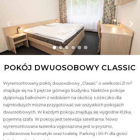
POKÓJ DWUOSOBOWY CLASSIC
Wyremontowany pokój dwuosobowy „Classic” o wielkości 21 m²
znajduje się na 3 piętrze górnego budynku. Niektóre pokoje
dysponują balkonem z widokiem na okolicę. Łóżeczko dla
najmłodszych można przygotować we wszystkich pokojach
dwuosobowych. W każdym pokoju znajdują się wygodne łóżka,
pojemna szafa. W pokoju jest telewizja satelitarna. Nowo
wyremontowana łazienka wyposażona jest w prysznic,
podstawowe kosmetyki oraz toaletę. Parking i Wi-Fi dla gości