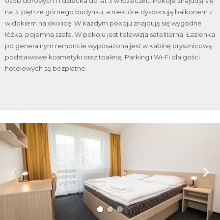
osób dorosłych i 1 dziecka do lat 3 w łóżeczku. Pokoje znajdują się
na 3. piętrze górnego budynku, a niektóre dysponują balkonem z
widokiem na okolicę. W każdym pokoju znajdują się wygodne
łóżka, pojemna szafa. W pokoju jest telewizja satelitarna. Łazienka
po generalnym remoncie wyposażona jest w kabinę prysznicową,
podstawowe kosmetyki oraz toaletę. Parking i Wi-Fi dla gości
hotelowych są bezpłatne.