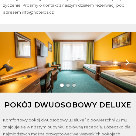
życzenie. Prosimy o kontakt z naszym działem rezerwacji pod
adresem info@hotelds.cz.
POKÓJ DWUOSOBOWY DELUXE
Komfortowy pokój dwuosobowy „Deluxe” o powierzchni 23 m2
znajduje się w niższym budynku z główną recepcją. Łóżeczko dla
najmłodszych można przygotować we wszystkich pokojach